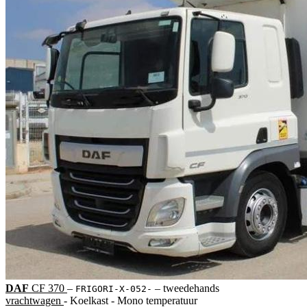
DAF
CF 370
‒
‒
tweedehands
FRIGORI-X-052-
vrachtwagen
- Koelkast - Mono temperatuur