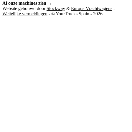
Al onze machines zien →
Website gebouwd door
Stockway
&
Europa Vrachtwagens
-
Wettelijke vermeldingen
- © YourTrucks Spain - 2026